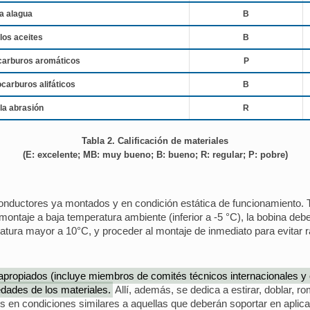
a alagua
B
los aceites
B
ocarburos aromáticos
P
ocarburos alifáticos
B
la abrasión
R
Tabla 2. Calificación de materiales
(E: excelente; MB: muy bueno; B: bueno; R: regular; P: pobre)
conductores ya montados y en condición estática de funcionamiento
ontaje a baja temperatura ambiente (inferior a -5 °C), la bobina de
eratura mayor a 10°C, y proceder al montaje de inmediato para evitar
 apropiados (incluye miembros de comités técnicos internacionales 
dades de los materiales.
Allí, además, se dedica a estirar, doblar, r
los en condiciones similares a aquellas que deberán soportar en aplic