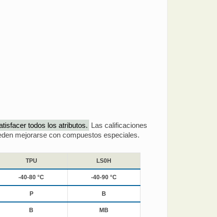
isfacer todos los atributos.
Las calificaciones
pueden mejorarse con compuestos especiales.
TPU
LS0H
-40-80 °C
-40-90 °C
P
B
B
MB