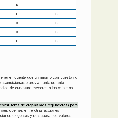
P
E
E
B
R
B
R
B
E
B
. Tener en cuenta que un mismo compuesto no
be acondicionarse previamente durante
 radios de curvatura menores a los mínimos
y consultores de organismos reguladores) para
omper, quemar, entre otras acciones
aciones exigentes y de superar los valores