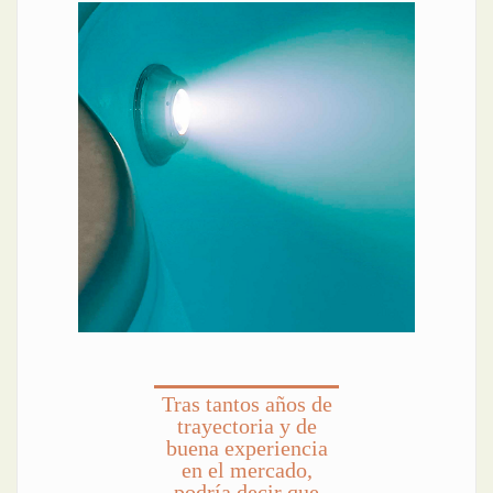
Tras tantos años de
trayectoria y de
buena experiencia
en el mercado,
podría decir que