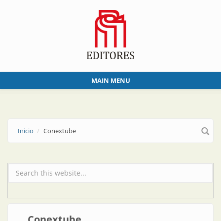
Skip to main content
MAIN MENU
Inicio
Conextube
Formulario de búsqueda
Conextube