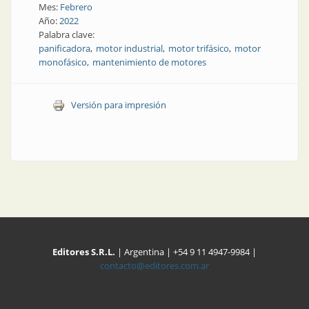
Mes:
Febrero
Año:
2022
Palabra clave:
panificadora
motor industrial
motor trifásico
motor
monofásico
mantenimiento de motores
Versión para impresión
Editores S.R.L.
| Argentina | +54 9 11 4947-9984 |
contacto@editores.com.ar