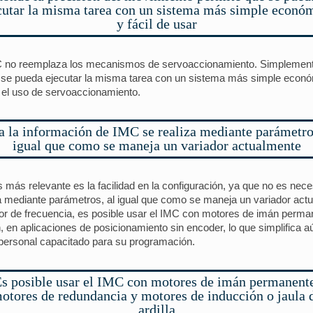
cutar la misma tarea con un sistema más simple econó
y fácil de usar
C no reemplaza los mecanismos de servoaccionamiento. Simplemente
 se pueda ejecutar la misma tarea con un sistema más simple económic
el uso de servoaccionamiento.
a la información de IMC se realiza mediante parámetros
igual que como se maneja un variador actualmente
s más relevante es la facilidad en la configuración, ya que no es ne
za mediante parámetros, al igual que como se maneja un variador act
dor de frecuencia, es posible usar el IMC con motores de imán perm
én, en aplicaciones de posicionamiento sin encoder, lo que simplifica
y personal capacitado para su programación.
s posible usar el IMC con motores de imán permanent
otores de redundancia y motores de inducción o jaula 
ardilla