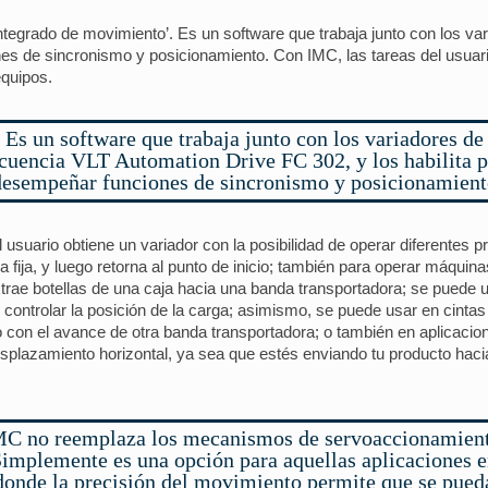
 integrado de movimiento’. Es un software que trabaja junto con los v
es de sincronismo y posicionamiento. Con IMC, las tareas del usuario
equipos.
Es un software que trabaja junto con los variadores de
ecuencia VLT Automation Drive FC 302, y los habilita p
desempeñar funciones de sincronismo y posicionamient
l usuario obtiene un variador con la posibilidad de operar diferente
ia fija, y luego retorna al punto de inicio; también para operar máqu
xtrae botellas de una caja hacia una banda transportadora; se puede u
z, controlar la posición de la carga; asimismo, se puede usar en cint
con el avance de otra banda transportadora; o también en aplicacion
esplazamiento horizontal, ya sea que estés enviando tu producto hac
C no reemplaza los mecanismos de servoaccionamien
implemente es una opción para aquellas aplicaciones 
donde la precisión del movimiento permite que se pued