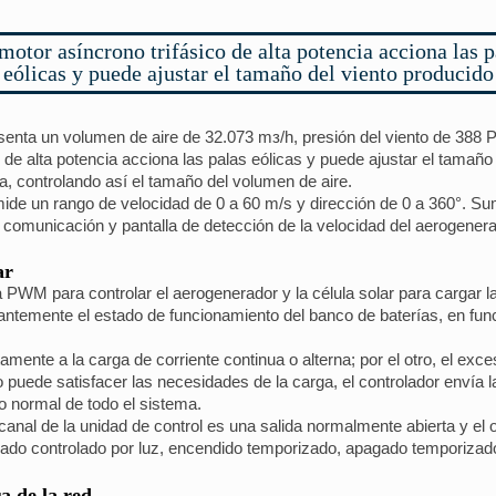
motor asíncrono trifásico de alta potencia acciona las p
eólicas y puede ajustar el tamaño del viento producido
senta un volumen de aire de 32.073 mз/h, presión del viento de 388 P
de alta potencia acciona las palas eólicas y puede ajustar el tamaño 
a, controlando así el tamaño del volumen de aire.
ide un rango de velocidad de 0 a 60 m/s y dirección de 0 a 360°. Sum
comunicación y pantalla de detección de la velocidad del aerogenerado
ar
a PWM para controlar el aerogenerador y la célula solar para cargar la
antemente el estado de funcionamiento del banco de baterías, en func
tamente a la carga de corriente continua o alterna; por el otro, el ex
uede satisfacer las necesidades de la carga, el controlador envía la
to normal de todo el sistema.
nal de la unidad de control es una salida normalmente abierta y el o
gado controlado por luz, encendido temporizado, apagado temporizad
a de la red