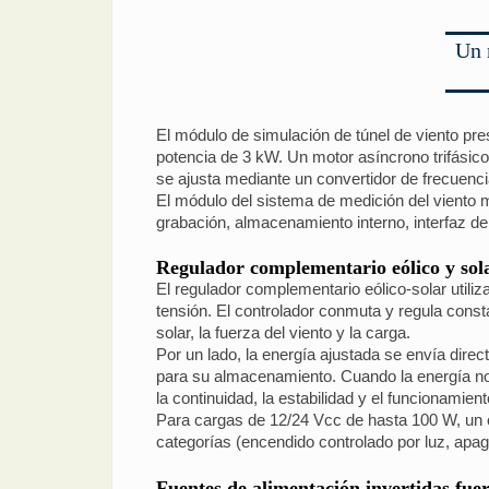
Un 
El módulo de simulación de túnel de viento pre
potencia de 3 kW. Un motor asíncrono trifásico 
se ajusta mediante un convertidor de frecuenci
El módulo del sistema de medición del viento m
grabación, almacenamiento interno, interfaz de 
Regulador complementario eólico y sol
El regulador complementario eólico-solar utiliz
tensión. El controlador conmuta y regula const
solar, la fuerza del viento y la carga.
Por un lado, la energía ajustada se envía direc
para su almacenamiento. Cuando la energía no p
la continuidad, la estabilidad y el funcionamien
Para cargas de 12/24 Vcc de hasta 100 W, un ca
categorías (encendido controlado por luz, apa
Fuentes de alimentación invertidas fuer