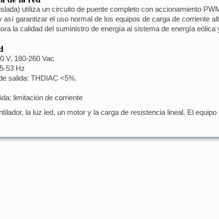
aislada) utiliza un circuito de puente completo con accionamiento PWM a
y así garantizar el uso normal de los equipos de carga de corriente a
ora la calidad del suministro de energía al sistema de energía eólica y
d
0 V, 180-260 Vac
45-53 Hz
e de salida: THDIAC <5%.
ida: limitación de corriente
ilador, la luz led, un motor y la carga de resistencia lineal. El equi