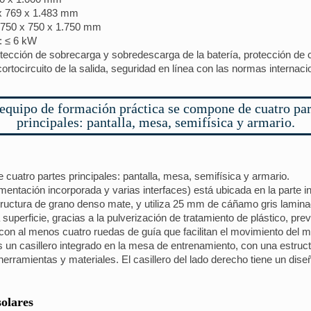
 x 769 x 1.483 mm
.750 x 750 x 1.750 mm
: ≤ 6 kW
ección de sobrecarga y sobredescarga de la batería, protección de cir
ortocircuito de la salida, seguridad en línea con las normas internaci
 equipo de formación práctica se compone de cuatro par
principales: pantalla, mesa, semifísica y armario.
cuatro partes principales: pantalla, mesa, semifísica y armario.
mentación incorporada y varias interfaces) está ubicada en la parte inf
ructura de grano denso mate, y utiliza 25 mm de cáñamo gris laminad
 superficie, gracias a la pulverización de tratamiento de plástico, pre
a con al menos cuatro ruedas de guía que facilitan el movimiento del
 un casillero integrado en la mesa de entrenamiento, con una estruc
herramientas y materiales. El casillero del lado derecho tiene un dis
solares