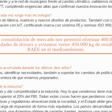
ente y a la red de municipios frente al cambio climático, validamos 
, cumpliendo exigencias altas que confirman nuestra innovación te
cada vez exige más tecnología?
de fábrica, matrices y nuevos diseños de productos. También con c
ación con IoT, certificando marca con sistema 05 y normas ISO 90
 consolidación de mercado nos permitió eliminar 400.
idades de drivers y evitamos verter 450.000 kg de resid
RAEE en el medioambiente.
ia acumulada durante los últimos diez años?
 identificar necesidades, también a soportar los cambios de políticas 
 certeza de que estamos preparados.
e la industria?
as y dar competitividad a la industria. Hoy lo que vendemos tiene m
o superior al 20% del PBI. Todas estas cosas hacen que perdamos compe
ivas y regulatorias atraviesan toda la sociedad, y el Estado debe ges
a carga de impuestos de forma más equitativa. Los países desarrollados
a, que Argentina obtiene de variadas fuentes, tenemos una gran op