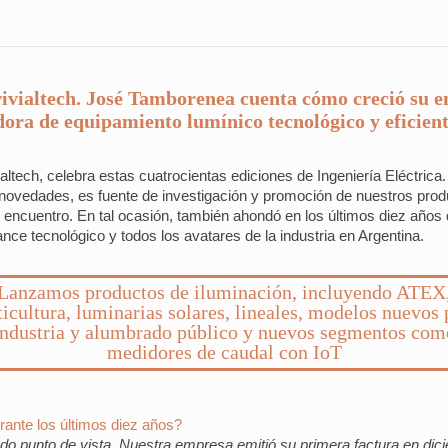
Trivialtech. José Tamborenea cuenta cómo creció su 
ora de equipamiento lumínico tecnológico y eficient
altech, celebra estas cuatrocientas ediciones de Ingeniería Eléctrica
novedades, es fuente de investigación y promoción de nuestros produc
o encuentro. En tal ocasión, también ahondó en los últimos diez años
nce tecnológico y todos los avatares de la industria en Argentina.
Lanzamos productos de iluminación, incluyendo ATEX
ticultura, luminarias solares, lineales, modelos nuevos 
industria y alumbrado público y nuevos segmentos com
medidores de caudal con IoT
rante los últimos diez años?
odo punto de vista. Nuestra empresa emitió su primera factura en di