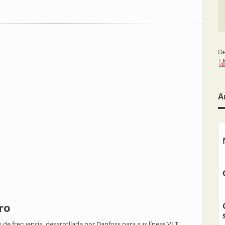
De
A
ro
s de frecuencia, desarrollada por Danfoss para sus líneas VLT