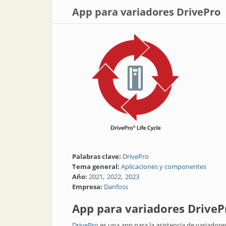
App para variadores DrivePro
Palabras clave:
DrivePro
Tema general:
Aplicaciones y componentes
Año:
2021
2022
2023
Empresa:
Danfoss
App para variadores DriveP
DrivePro
es una app para la asistencia de variadore