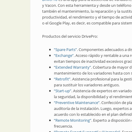
y Vacon. Con esta herramienta y desde un teléfono c
también el mantenimiento, la reparación y la sustit
productividad, el rendimiento y el tiempo de activ
o el Google Play, es decir, es compatible para sist
Productos del servicio DrivePro:
“Spare Parts”
. Componentes adecuados a dis
“Exchange”
. Acceso rápido y rentable a una
evitan tiempos de inactividad excesivos graci
“Extended Warranty”
. Cobertura de mayor du
mantenimiento de los variadores hasta con s
“Retrofit”
. Asistencia profesional para la gest
para sustituir los variadores antiguos.
“Start-up”
. Asistencia de expertos en variad
la seguridad, la disponibilidad y el rendimien
“Preventive Maintenance”
. Confección de p
auditoría de la instalación. Luego, expertos 
acuerdo con lo establecido en el plan definid
“Remote Monitoring”
. Experto a disposició
frecuencia.