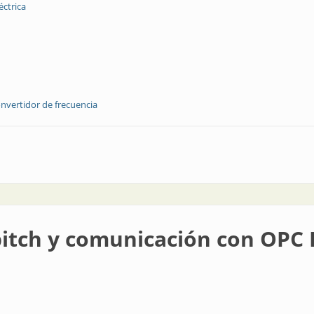
éctrica
nvertidor de frecuencia
lgoritmo mppt en convertidores CC-CC
pitch y comunicación con OPC