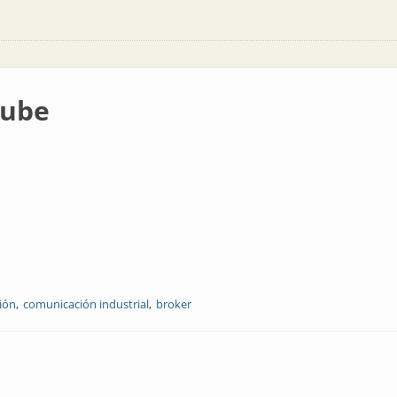
nube
ión
comunicación industrial
broker