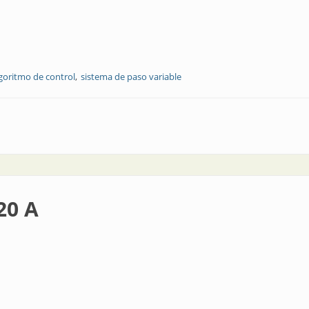
goritmo de control
sistema de paso variable
nicación con OPC DA Server
20 A