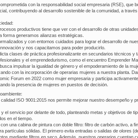
prometida con la responsabilidad social empresaria (RSE), que bus
ial, contribuyendo al desarrollo sostenible de la comunidad, a través
ciedad:
procesos productivos tiene que ver con el desarrollo de otras unidad
a forma generamos alianzas estratégicas.
ormalizados y con entornos cuidados para lograr el desarrollo de nu
nnovación y nos capacitamos para poder producirlo.
icta clases de práctica profesionalizante en secundarios técnicos 
profesionales y el emprendedurismo, como el encuentro Emprender Ma
usca impulsar la igualdad de género y el empoderamiento de la mujer
nzando con la incorporación de operarias mujeres a nuestra planta. D
mic Forum en 2022 como mujer empresaria y participa activamente d
ando la presencia de mujeres en puestos de decisión.
ioambiente:
a calidad ISO 9001:2015 nos permite mejorar nuestro desempeño y pro
 y el servicio por delante de todo, planteando metas y objetivos de t
dos en el tiempo.
n una cabina de pintura con doble filtro: filtro de carbón activo, a f
ra partículas sólidas. El primero evita entradas o salidas de olores 
gmentos mediante filtros en seco. Además, nuestros operarios cuentan