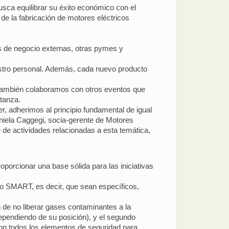
ca equilibrar su éxito económico con el
 de la fabricación de motores eléctricos
es de negocio externas, otras pymes y
estro personal. Además, cada nuevo producto
y también colaboramos con otros eventos que
tanza.
, adherimos al principio fundamental de igual
aniela Caggegi, socia-gerente de Motores
e actividades relacionadas a esta temática,
porcionar una base sólida para las iniciativas
ipo SMART, es decir, que sean específicos,
in de no liberar gases contaminantes a la
(dependiendo de su posición), y el segundo
 con todos los elementos de seguridad para