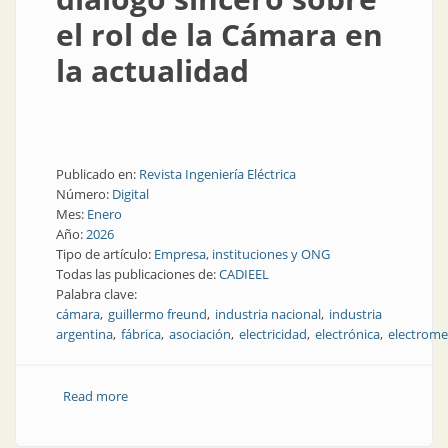
el rol de la Cámara en
la actualidad
Publicado en:
Revista Ingeniería Eléctrica
Número:
Digital
Mes:
Enero
Año:
2026
Tipo de artículo:
Empresa, instituciones y ONG
Todas las publicaciones de:
CADIEEL
Palabra clave:
cámara
guillermo freund
industria nacional
industria
argentina
fábrica
asociación
electricidad
electrónica
electrome
Read more
about Guillermo Freund al frente de CADIEEL: diálogo
sincero sobre el rol de la Cámara en la actualidad