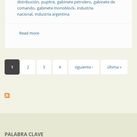
distribución
pupitre
gabinete petrolero
gabinete de
comando
gabinete monoblock
industria
nacional
industria argentina
Read more
about Gabinetes industriales: resistencia y solidez en
cualquier ambiente
Páginas
1
2
3
4
siguiente ›
última »
PALABRA CLAVE