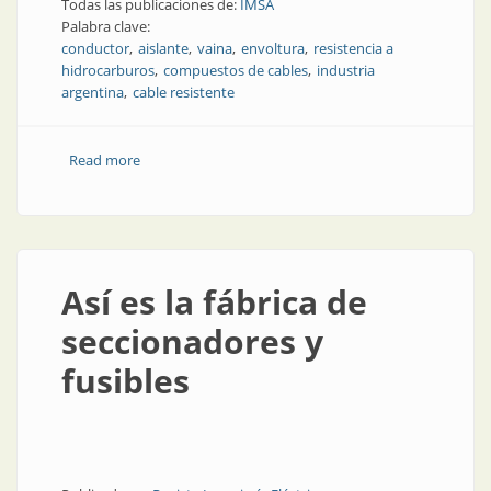
Todas las publicaciones de:
IMSA
Palabra clave:
conductor
aislante
vaina
envoltura
resistencia a
hidrocarburos
compuestos de cables
industria
argentina
cable resistente
Read more
about Los desafíos de los cables en la industria de gas
y petróleo
Así es la fábrica de
seccionadores y
fusibles