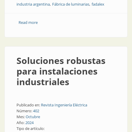
industria argentina
Fábrica de luminarias
fadalex
Read more
about Una fábrica que cuida el medioambiente: las
claves de la planta de Strand
Soluciones robustas
para instalaciones
industriales
Publicado en:
Revista Ingeniería Eléctrica
Número:
402
Mes:
Octubre
Año:
2024
Tipo de artículo: