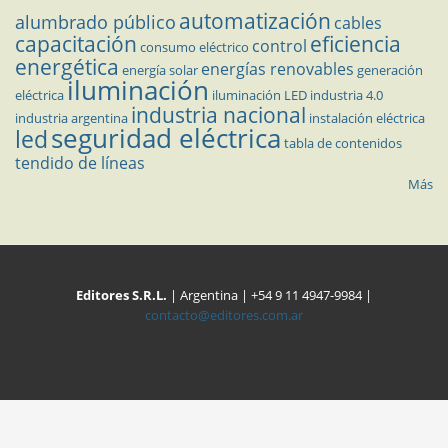
automatización
alumbrado público
cables
capacitación
eficiencia
control
consumo eléctrico
energética
energías renovables
energía solar
generación
iluminación
eléctrica
iluminación LED
industria 4.0
industria nacional
industria argentina
instalación eléctrica
seguridad eléctrica
led
tabla de contenidos
tendido de líneas
Más
Editores S.R.L.
| Argentina | +54 9 11 4947-9984 |
contacto@editores.com.ar