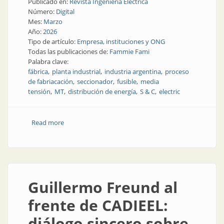
Publicado en:
Revista Ingeniería Eléctrica
Número:
Digital
Mes:
Marzo
Año:
2026
Tipo de artículo:
Empresa, instituciones y ONG
Todas las publicaciones de:
Fammie Fami
Palabra clave:
fábrica
planta industrial
industria argentina
proceso
de fabriacación
seccionador
fusible
media
tensión
MT
distribución de energía
S & C
electric
Read more
about Así es la fábrica de seccionadores y fusibles
Guillermo Freund al
frente de CADIEEL:
diálogo sincero sobre