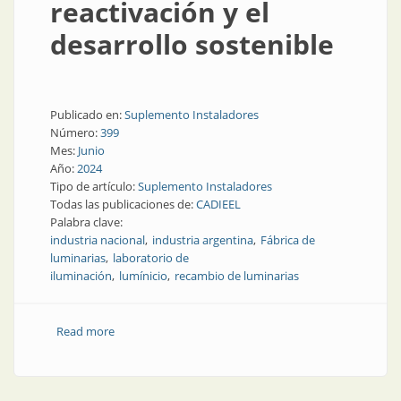
reactivación y el
desarrollo sostenible
Publicado en:
Suplemento Instaladores
Número:
399
Mes:
Junio
Año:
2024
Tipo de artículo:
Suplemento Instaladores
Todas las publicaciones de:
CADIEEL
Palabra clave:
industria nacional
industria argentina
Fábrica de
luminarias
laboratorio de
iluminación
lumínicio
recambio de luminarias
Read more
about La industria luminotécnica quiere hacer su
aporte a la reactivación y el desarrollo sostenible