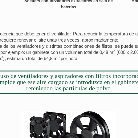
Shelters con forzadores extractores en sala de
Sol
baterías
otencia que debe tener el ventilador. Para reducir la temperatura de u
requiere renovar el aire unas tres veces, aproximadamente.
 los ventiladores y distintas combinaciones de filtros, se puede est
3
 por ejemplo: un gabinete con un volumen total de 0,48 m
(600 x 2.0
3
3
m
), estima un total de 64,8 m
por hora.
 uso de ventiladores y aspiradores con filtros incorpora
impide que ese aire cargado se introduzca en el gabinete
reteniendo las partículas de polvo.