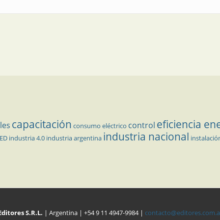
capacitación
eficiencia en
les
control
consumo eléctrico
industria nacional
LED
industria 4.0
industria argentina
instalació
Editores S.R.L.
| Argentina | +54 9 11 4947-9984 |
contacto@editores.com.a