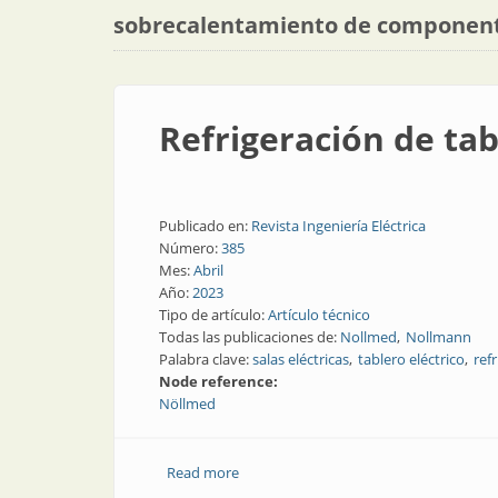
sobrecalentamiento de componen
Refrigeración de tab
Publicado en:
Revista Ingeniería Eléctrica
Número:
385
Mes:
Abril
Año:
2023
Tipo de artículo:
Artículo técnico
Todas las publicaciones de:
Nollmed
Nollmann
Palabra clave:
salas eléctricas
tablero eléctrico
ref
Node reference:
Nöllmed
Read more
about Refrigeración de tableros y salas 