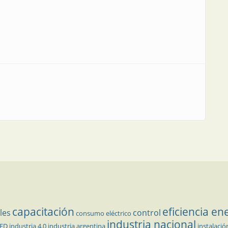
capacitación
eficiencia en
les
control
consumo eléctrico
industria nacional
LED
industria 4.0
industria argentina
instalació