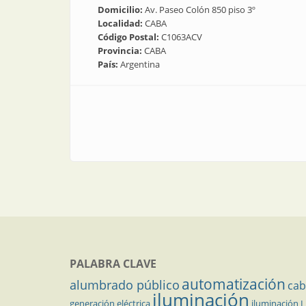
Domicilio:
Av. Paseo Colón 850 piso 3º
Localidad:
CABA
Código Postal:
C1063ACV
Provincia:
CABA
País:
Argentina
PALABRA CLAVE
automatización
alumbrado público
cab
iluminación
generación eléctrica
iluminación 