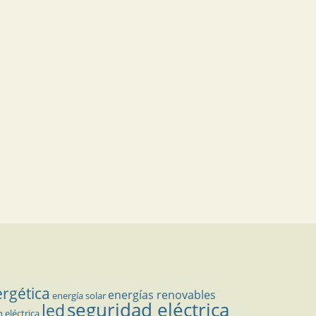
ergética
energías renovables
energía solar
seguridad eléctrica
led
n eléctrica