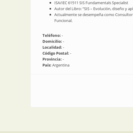
ISA/IEC 61511 SIS Fundamentals Specialist
Autor del Libro: “SIS – Evolución, diseño y apl
Actualmente se desempeña como Consultor 
Funcional.
Teléfono:
-
Domicilio:
-
Localidad:
-
Código Postal:
-
Provincia:
-
País:
Argentina