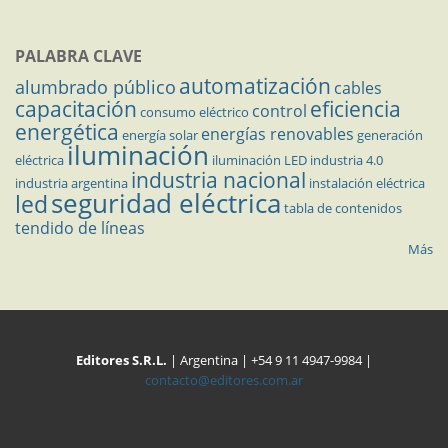
PALABRA CLAVE
automatización
alumbrado público
cables
capacitación
eficiencia
control
consumo eléctrico
energética
energías renovables
energía solar
generación
iluminación
eléctrica
iluminación LED
industria 4.0
industria nacional
industria argentina
instalación eléctrica
seguridad eléctrica
led
tabla de contenidos
tendido de líneas
Más
Editores S.R.L.
| Argentina | +54 9 11 4947-9984 |
contacto@editores.com.ar