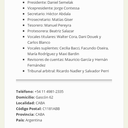
Presidente: Daniel Semelak
Vicepresidente: Jorge Contessa
Secretario: Héctor Abdala
Prosecretario: Matías Giser
Tesorero: Manuel Pereyra
Protesorera: Beatriz Salazar
Vocales titulares: Walter Cora, Dani Douek y
Carlos Blanco
Vocales suplentes: Cecilia Bacci, Facundo Oseira,
María Rodríguez y Maxi Bardin
Revisores de cuentas: Mauricio García y Hernán
Fernández
Tribunal arbitral: Ricardo Nadler y Salvador Perri
Teléfono:
+54 11 4981-2335
Domicilio:
Gascón 62
Localidad:
CABA
Código Postal:
C1181ABB
Provincia:
CABA
País:
Argentina