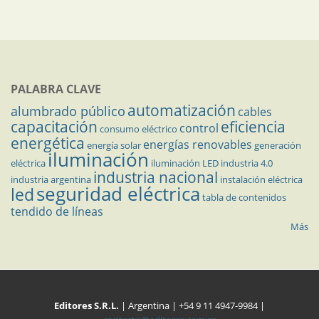
PALABRA CLAVE
automatización
alumbrado público
cables
capacitación
eficiencia
control
consumo eléctrico
energética
energías renovables
energía solar
generación
iluminación
eléctrica
iluminación LED
industria 4.0
industria nacional
industria argentina
instalación eléctrica
seguridad eléctrica
led
tabla de contenidos
tendido de líneas
Más
Editores S.R.L.
| Argentina | +54 9 11 4947-9984 |