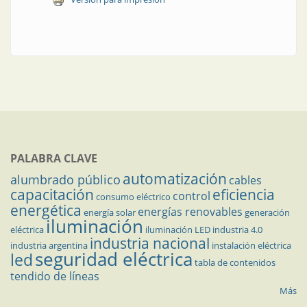
PALABRA CLAVE
automatización
alumbrado público
cables
capacitación
eficiencia
control
consumo eléctrico
energética
energías renovables
energía solar
generación
iluminación
eléctrica
iluminación LED
industria 4.0
industria nacional
industria argentina
instalación eléctrica
seguridad eléctrica
led
tabla de contenidos
tendido de líneas
Más