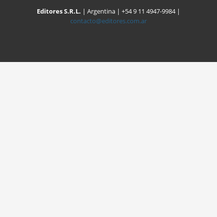
Editores S.R.L.
| Argentina | +54 9 11 4947-9984 |
contacto@editores.com.ar