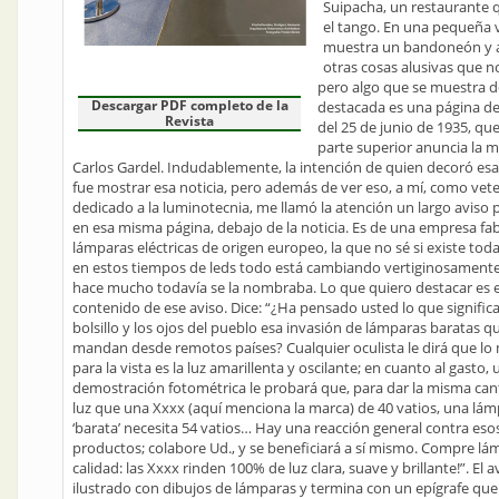
Suipacha, un restaurante 
el tango. En una pequeña v
muestra un bandoneón y 
otras cosas alusivas que n
pero algo que se muestra 
Descargar PDF completo de la
destacada es una página de
Revista
del 25 de junio de 1935, que
parte superior anuncia la 
Carlos Gardel. Indudablemente, la intención de quien decoró esa
fue mostrar esa noticia, pero además de ver eso, a mí, como vet
dedicado a la luminotecnia, me llamó la atención un largo aviso p
en esa misma página, debajo de la noticia. Es de una empresa fa
lámparas eléctricas de origen europeo, la que no sé si existe tod
en estos tiempos de leds todo está cambiando vertiginosamente
hace mucho todavía se la nombraba. Lo que quiero destacar es e
contenido de ese aviso. Dice: “¿Ha pensado usted lo que significa
bolsillo y los ojos del pueblo esa invasión de lámparas baratas q
mandan desde remotos países? Cualquier oculista le dirá que lo
para la vista es la luz amarillenta y oscilante; en cuanto al gasto,
demostración fotométrica le probará que, para dar la misma can
luz que una Xxxx (aquí menciona la marca) de 40 vatios, una lá
‘barata’ necesita 54 vatios… Hay una reacción general contra es
productos; colabore Ud., y se beneficiará a sí mismo. Compre lá
calidad: las Xxxx rinden 100% de luz clara, suave y brillante!”. El a
ilustrado con dibujos de lámparas y termina con un epígrafe que