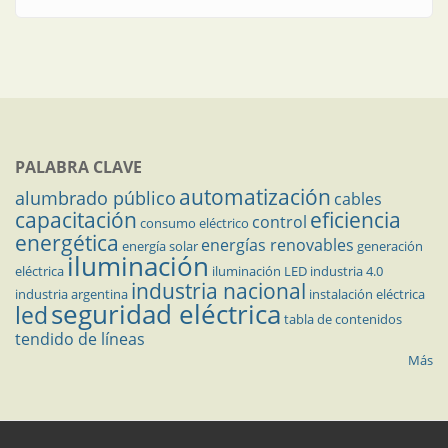
PALABRA CLAVE
automatización
alumbrado público
cables
capacitación
eficiencia
control
consumo eléctrico
energética
energías renovables
energía solar
generación
iluminación
eléctrica
iluminación LED
industria 4.0
industria nacional
industria argentina
instalación eléctrica
seguridad eléctrica
led
tabla de contenidos
tendido de líneas
Más