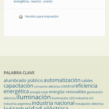
energética
reactor
uranio
Versión para impresión
PALABRA CLAVE
automatización
alumbrado público
cables
capacitación
eficiencia
control
consumo eléctrico
energética
energías renovables
energía solar
generación
iluminación
eléctrica
iluminación LED
industria 4.0
industria nacional
industria argentina
instalación eléctrica
seguridad eléctrica
led