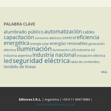
PALABRA CLAVE
automatización
alumbrado público
cables
capacitación
eficiencia
control
consumo eléctrico
energética
energías renovables
energía solar
generación
iluminación
eléctrica
iluminación LED
industria 4.0
industria nacional
industria argentina
instalación eléctrica
seguridad eléctrica
led
tabla de contenidos
tendido de líneas
Más
Editores S.R.L.
| Argentina | +54 9 11 4947-9984 |
contacto@editores.com.ar