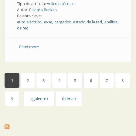
Tipo de artículo:
Artículo técnico
Autor:
Ricardo Berizzo
Palabra clave:
auto eléctrico
evse
cargador
estado de la red
análisis
de red
Read more
about Los cargadores que vienen con el auto,
¿analizan el estado de la red eléctrica?
Páginas
1
2
3
4
5
6
7
8
…
9
siguiente ›
última »