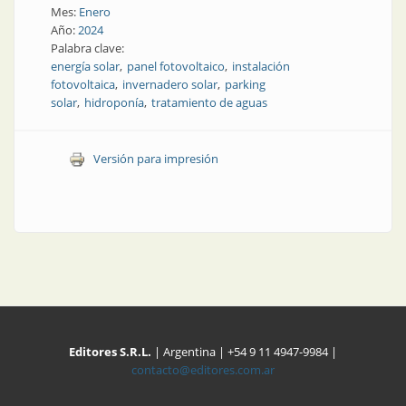
Mes:
Enero
Año:
2024
Palabra clave:
energía solar
panel fotovoltaico
instalación
fotovoltaica
invernadero solar
parking
solar
hidroponía
tratamiento de aguas
Versión para impresión
Editores S.R.L.
| Argentina | +54 9 11 4947-9984 |
contacto@editores.com.ar