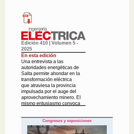
Edición 410 | Volumen 5 -
2025
En esta edición
Una entrevista a las
autoridades energéticas de
Salta permite ahondar en la
transformación eléctrica
que atraviesa la provincia
impulsada por el auge del
aprovechamiento minero. El
mismo entusiasmo convoca
al Foro de Ingeniería
Eléctrica en su ciudad
Congresos y exposiciones
capital en septiembre.
Un ejemplo a seguir
siempre es Córdoba: esta