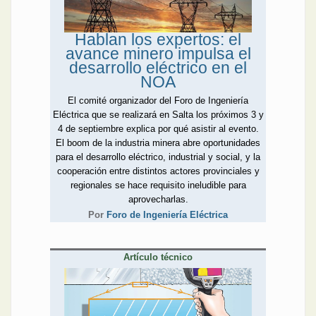
vez, entregó equipamiento
y capacitación a los
Hablan los expertos: el
trabajadores de las
avance minero impulsa el
cooperativas, otra acción a
desarrollo eléctrico en el
favor de la seguridad
NOA
eléctrica.
El ingeniero Mirko Torrez
El comité organizador del Foro de Ingeniería
Contreras culmina su
Eléctrica que se realizará en Salta los próximos 3 y
entrega de siete partes
4 de septiembre explica por qué asistir al evento.
acerca de la medición de
El boom de la industria minera abre oportunidades
temperatura con un
para el desarrollo eléctrico, industrial y social, y la
especial sobre tipos de
cooperación entre distintos actores provinciales y
transmisores. Con el mismo
regionales se hace requisito ineludible para
rigor técnico, Motores Dafa
aprovecharlas.
ahonda en los usos, tipos y
Por
Foro de Ingeniería Eléctrica
beneficios en la industria de
los motores eléctricos de
baja tensión; KDK
Artículo técnico
Argentina, en el principio de
funcionamiento de los
sensores de horquilla
vibrante, y Testo,