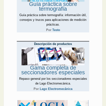
información útil, consejos y
Guía práctica sobre
trucos para la termografía.
termografía
Otras empresas, esta vez,
Guía práctica sobre termografía: información útil,
optaron por escribir acerca
consejos y trucos para aplicaciones de medición
de productos y soluciones
prácticas.
que ofrecen en el mercado.
Por
Testo
Finder, un sistema de
automatización del hogar;
Lago Electromecánica,
Descripción de productos
seccionadores especiales;
Reflex, equipos portátiles
para la prelocalización de
fallas en tendidos
eléctricos.
Gama completa de
Como es habitual de forma
seccionadores especiales
bimestral, esta edición
incluye un suplemento
Repaso general por los seccionadores especiales
especial para instaladores
de Lago Electromecánica.
electricistas elaborado por
Por
Lago Electromecánica
el colega Felipe Sorrentino.
Incluye los aportes de
profesionales como Luis