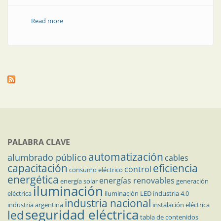
Read more
about Proyectos sustentables integrales
PALABRA CLAVE
automatización
alumbrado público
cables
capacitación
eficiencia
control
consumo eléctrico
energética
energías renovables
energía solar
generación
iluminación
eléctrica
iluminación LED
industria 4.0
industria nacional
industria argentina
instalación eléctrica
seguridad eléctrica
led
tabla de contenidos