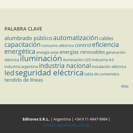
PALABRA CLAVE
automatización
alumbrado público
cables
capacitación
eficiencia
control
consumo eléctrico
energética
energías renovables
energía solar
generación
iluminación
eléctrica
iluminación LED
industria 4.0
industria nacional
industria argentina
instalación eléctrica
seguridad eléctrica
led
tabla de contenidos
tendido de líneas
Más
Editores S.R.L.
| Argentina | +54 9 11 4947-9984 |
contacto@editores.com.ar