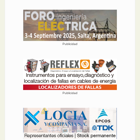
la ciudad de Buenos Aires.
El destino elegido esta vez
es Córdoba, punto central
de la Argentina. Ya forman
parte del evento marcas
como P4C, Aumax, Autex
Open, KDK Argentina,
Siemens y Cruxar.
Publicidad
Por último, las XVII
Jornadas Argentinas de
Luminotecnia se llevarán a
cabo en Mendoza entre el
10 y el 12 de septiembre
próximos.
Cada una de estas grandes
Publicidad
convocatoria reunirá
especialistas,
investigadores, estudiantes
y profesionales del país y el
exterior y, entre los grandes
bloques de exposición de
trabajos de los disertante,
habrá conferencias