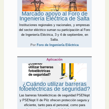
El Foro de Ingeniería
Eléctrica Salta - 2025,
Marcado apoyo al Foro de
organizado por Editores
Ingeniería Eléctrica de Salta
junto a la Secretaría de
Minería y Energía del
Instituciones regionales y nacionales, y empresas
Gobierno de Salta, ya tiene
del sector eléctrico suman su participación al Foro
el aval de AEA, de
de Ingeniería Eléctrica, 3 y 4 de septiembre, en
CADIEEL, del Consejo
Salta.
Económico Social de la
Por
Foro de Ingeniería Eléctrica
Provincia de Salta, de
COPAIPA, del Colegio de
Arquitectos de Salta, y de la
Aplicación
UNSa. Asimismo, empresas
como Conextube, Enersys,
Fluke Argentina, Hitachi
Energy, AES, Leyden, Micro
Control, Motores Dafa y
¿Cuándo utilizar barreras
Nöllmed ya confirmaron su
fotoeléctricas de seguridad?
patrocinio y participación
Las barreras fotoeléctricas de seguridad PSENopt
activa, así como las
y PSENopt II de Pilz ofrecen protección segura y
secretarías de energía de
eficiente, tanto para el personal, como para
todo el resto del NOA: