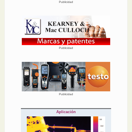
Publicidad
principales, charlas o
talleres de las empresas
expositoras, una muestra
de la importancia que
otorga cada encuentro al
diálogo entre academia e
industria.
¡Que disfrute de la lectura!
Publicidad
Publicidad
Aplicación