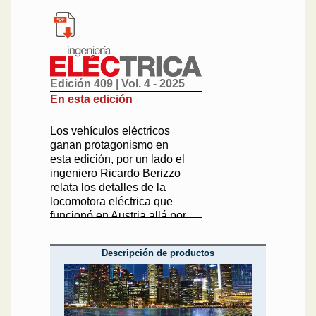
Edición 409 | Vol. 4 - 2025
En esta edición
Los vehículos eléctricos
ganan protagonismo en
esta edición, por un lado el
ingeniero Ricardo Berizzo
relata los detalles de la
locomotora eléctrica que
funcionó en Austria allá por
1932, una verdadera
adelantada a la época; por
Descripción de productos
otro, su colega Luis Buresti
saca sus propias
conclusiones acerca del
carácter híbrido de un
crucero que anda