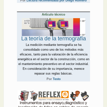
Por
Lectura recomendada por Diego Romero
través de Diego Romero y
Mirko Torrez Contreras. El
primero presenta claves de
Artículo técnico
las organizaciones
estadounidenses para
defender la infraestructura
crítica ante los
ciberataques. El segundo
La teoría de la termografía
ahonda en los transmisores
La medición mediante termografía se ha
de temperatura, dentro de
consolidado como uno de los métodos más
una serie sobre medición
eficaces, tanto para la valoración de la eficiencia
de temperatura en general.
energética en el sector de la construcción, como en
Con el mismo rigor técnico,
el mantenimiento preventivo en el sector industrial.
las demás notas de esta
En consideración de su importancia, merece
edición llegan firmadas por
repasar sus reglas básicas.
empresas del sector.
Algunas presentan sus
Por
Testo
novedades, otras
aprovechan para impartir
sus conocimientos: Finder
promociona sus nuevos
bloques de distribución;