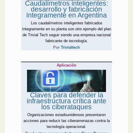
Caudalímetros inteligentes:
navegando por el mundo
desarrollo y fabricación
hoy en día. La lectura de los
íntegramente en Argentina
dos artículos invita a la
reflexión: ¿qué tan eléctrico
Los caudalímetros inteligentes fabricados
es realmente lo que se
íntegramente en su planta son otro ejemplo del plan
promociona de esa manera
de Trivial Tech seguir siendo una empresa nacional
en la actualidad?, ¿hay
fabricante de tecnología.
experiencias de hace casi
Por
Trivialtech
un siglo de las que
podemos aprender
verdaderamente sobre este
Aplicación
tema?
Juan Carlos González
Medina, otro ingeniero,
también opta por las
Claves para defender la
nuevas formas de
infraestructura crítica ante
generación eficiente y
los ciberataques
aporta un detalle acerca de
las ventajas y desventajas
Organizaciones estadounidenses presentaron
de los inversores híbridos.
acciones para reducir las ciberamenazas contra la
La pluma ingenieril
tecnología operacional.
completa esta edición a