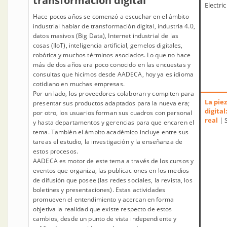
transformación digital
Electric
Hace pocos años se comenzó a escuchar en el ámbito
industrial hablar de transformación digital, industria 4.0,
datos masivos (Big Data), Internet industrial de las
cosas (IIoT), inteligencia artificial, gemelos digitales,
robótica y muchos términos asociados. Lo que no hace
más de dos años era poco conocido en las encuestas y
consultas que hicimos desde AADECA, hoy ya es idioma
cotidiano en muchas empresas.
Por un lado, los proveedores colaboran y compiten para
La pie
presentar sus productos adaptados para la nueva era;
digita
por otro, los usuarios forman sus cuadros con personal
real
| 
y hasta departamentos y gerencias para que encaren el
tema. También el ámbito académico incluye entre sus
tareas el estudio, la investigación y la enseñanza de
estos procesos.
AADECA es motor de este tema a través de los cursos y
eventos que organiza, las publicaciones en los medios
de difusión que posee (las redes sociales, la revista, los
boletines y presentaciones). Estas actividades
promueven el entendimiento y acercan en forma
objetiva la realidad que existe respecto de estos
cambios, desde un punto de vista independiente y