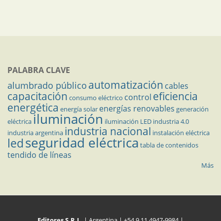
PALABRA CLAVE
automatización
alumbrado público
cables
capacitación
eficiencia
control
consumo eléctrico
energética
energías renovables
energía solar
generación
iluminación
eléctrica
iluminación LED
industria 4.0
industria nacional
industria argentina
instalación eléctrica
seguridad eléctrica
led
tabla de contenidos
tendido de líneas
Más
Editores S.R.L.
| Argentina | +54 9 11 4947-9984 |