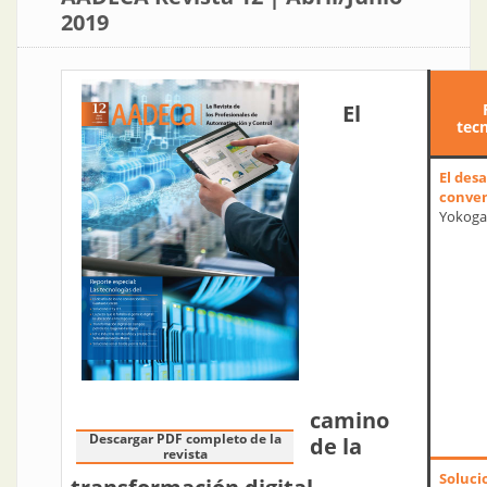
2019
El
tec
El desa
conven
Yokoga
camino
Descargar PDF completo de la
de la
revista
Soluci