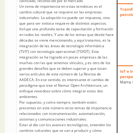
calificado, reconocido por el mercado
Un tema de importancia en estas temáticas es el
Transf
cambio cultural que se requiere en las empresas
petrol
industriales. La adopción no puede ser impuesta, sino
que para ser exitosa requiere de distintos aspectos.
Incluye una profunda tarea de capacitación y formación
en todos los niveles. Y uno de los temas que desde hace
décadas se viene mencionando, y aquí tratamos, es la
integración de las áreas de tecnología informática
(TI/IT) con tecnología operacional (TO/OT). Esta
integración se ha logrado en pocas empresas de las
muchas con las que tenemos vínculos, y es otro de los
grandes desafíos que se deben superar y que tocan
IoT e I
varios artículos de este número de La Revista de
perspe
AADECA. En ese sentido, es interesante el cambio de
Marra, 
paradigma que trae el Namur Open Architecture, un
enfoque novedoso sobre cómo integrar estos dos
ambientes.
Por supuesto, y como siempre, también están
presentes en este número otros temas de importancia
relacionados con instrumentación, automatización,
sistemas y comunicaciones industriales.
Estar al día con los avances tecnológicos, entender los
cambios culturales que se van a producir y cómo