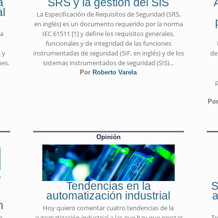
a
SRS y la gestión del SIS
al
La Especificación de Requisitos de Seguridad (SRS,
en inglés) es un documento requerido por la norma
la
IEC 61511 [1] y define los requisitos generales,
funcionales y de integridad de las funciones
 y
instrumentadas de seguridad (SIF, en inglés) y de los
de
nes.
sistemas instrumentados de seguridad (SIS)...
Por
Roberto Varela
p
Por
Opinión
Tendencias en la
S
automatización industrial
a
n
Hoy quiero comentar cuatro tendencias de la
e
automatización industrial a las que hay que prestar
Tr