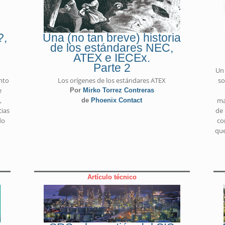
?,
Una (no tan breve) historia
de los estándares NEC,
ATEX e IECEx.
Parte 2
a
Un 
nto
Los orígenes de los estándares ATEX
so
e
Por
Mirko Torrez Contreras
,
ma
de
Phoenix Contact
cias
de 
do
co
que
Artículo técnico