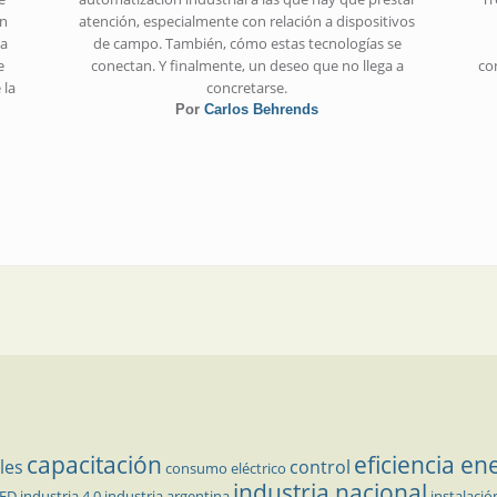
en
atención, especialmente con relación a dispositivos
ta
de campo. También, cómo estas tecnologías se
e
conectan. Y finalmente, un deseo que no llega a
con
 la
concretarse.
Por
Carlos Behrends
capacitación
eficiencia en
les
control
consumo eléctrico
industria nacional
LED
industria 4.0
industria argentina
instalació