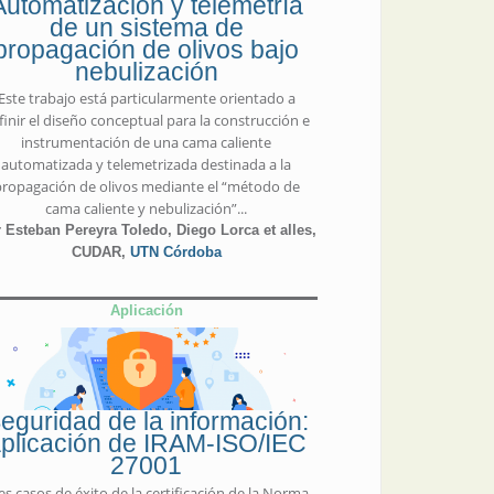
Automatización y telemetría
de un sistema de
propagación de olivos bajo
nebulización
Este trabajo está particularmente orientado a
finir el diseño conceptual para la construcción e
instrumentación de una cama caliente
automatizada y telemetrizada destinada a la
ropagación de olivos mediante el “método de
cama caliente y nebulización”...
 Esteban Pereyra Toledo, Diego Lorca et alles,
CUDAR,
UTN Córdoba
Aplicación
eguridad de la información:
plicación de IRAM-ISO/IEC
27001
es casos de éxito de la certificación de la Norma