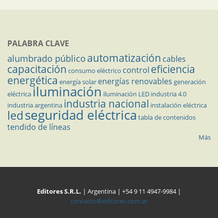
PALABRA CLAVE
automatización
alumbrado público
cables
capacitación
eficiencia
control
consumo eléctrico
energética
energías renovables
energía solar
generación
iluminación
eléctrica
iluminación LED
industria 4.0
industria nacional
industria argentina
instalación eléctrica
seguridad eléctrica
led
tabla de contenidos
tendido de líneas
Más
Editores S.R.L.
| Argentina | +54 9 11 4947-9984 |
contacto@editores.com.ar