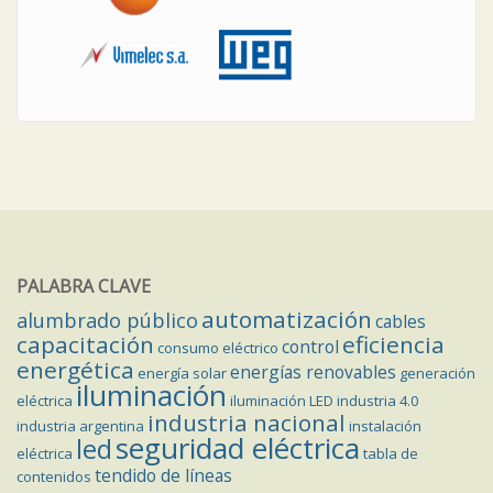
PALABRA CLAVE
automatización
alumbrado público
cables
capacitación
eficiencia
control
consumo eléctrico
energética
energías renovables
energía solar
generación
iluminación
eléctrica
iluminación LED
industria 4.0
industria nacional
industria argentina
instalación
seguridad eléctrica
led
eléctrica
tabla de
tendido de líneas
contenidos