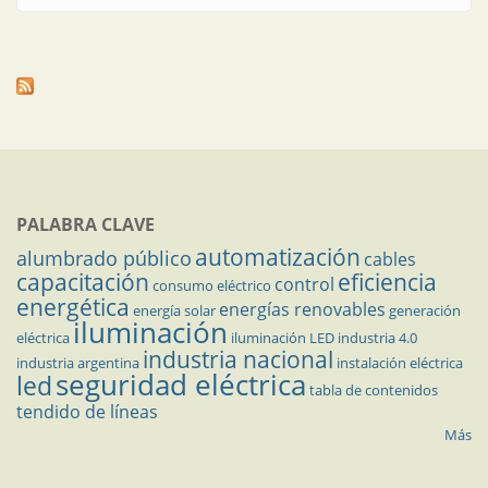
PALABRA CLAVE
automatización
alumbrado público
cables
capacitación
eficiencia
control
consumo eléctrico
energética
energías renovables
energía solar
generación
iluminación
eléctrica
iluminación LED
industria 4.0
industria nacional
industria argentina
instalación eléctrica
seguridad eléctrica
led
tabla de contenidos
tendido de líneas
Más