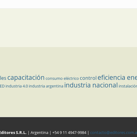
capacitación
eficiencia en
les
control
consumo eléctrico
industria nacional
LED
industria 4.0
industria argentina
instalació
Editores S.R.L.
| Argentina | +54 9 11 4947-9984 |
contacto@editores.com.a