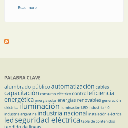
Read more
about En qué consiste ofrecer tecnología led
PALABRA CLAVE
automatización
alumbrado público
cables
capacitación
eficiencia
control
consumo eléctrico
energética
energías renovables
energía solar
generación
iluminación
eléctrica
iluminación LED
industria 4.0
industria nacional
industria argentina
instalación eléctrica
seguridad eléctrica
led
tabla de contenidos
tendido de líneas