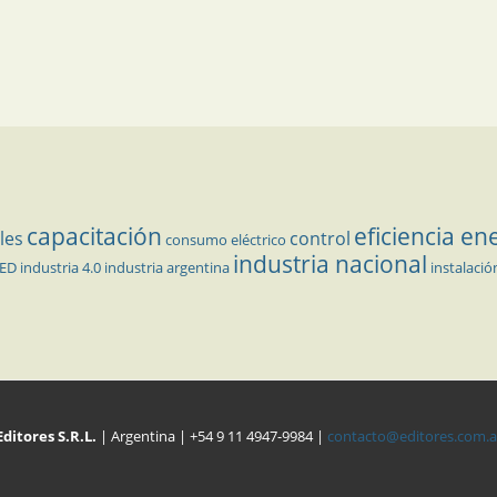
capacitación
eficiencia en
les
control
consumo eléctrico
industria nacional
LED
industria 4.0
industria argentina
instalació
Editores S.R.L.
| Argentina | +54 9 11 4947-9984 |
contacto@editores.com.a