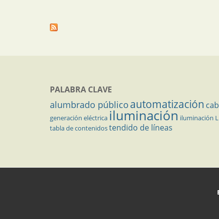
PALABRA CLAVE
automatización
alumbrado público
cab
iluminación
generación eléctrica
iluminación 
tendido de líneas
tabla de contenidos