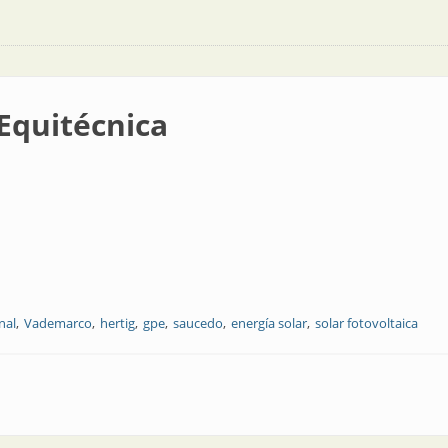
Equitécnica
nal
Vademarco
hertig
gpe
saucedo
energía solar
solar fotovoltaica