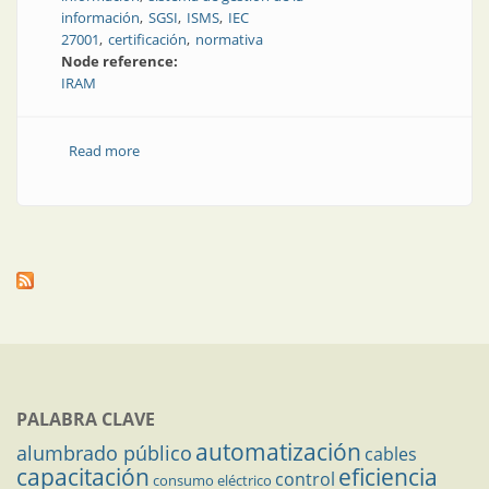
información
SGSI
ISMS
IEC
27001
certificación
normativa
Node reference:
IRAM
Read more
about Seguridad de la información: aplicación de
IRAM-ISO/IEC 27001
PALABRA CLAVE
automatización
alumbrado público
cables
capacitación
eficiencia
control
consumo eléctrico