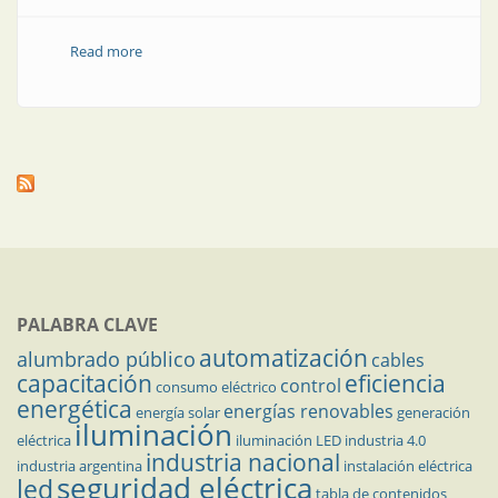
Read more
about Iluminación led de “La Bombonera”
PALABRA CLAVE
automatización
alumbrado público
cables
capacitación
eficiencia
control
consumo eléctrico
energética
energías renovables
energía solar
generación
iluminación
eléctrica
iluminación LED
industria 4.0
industria nacional
industria argentina
instalación eléctrica
seguridad eléctrica
led
tabla de contenidos