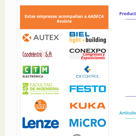
Produc
Estas empresas acompañan a
AADECA
Revista
Artícul