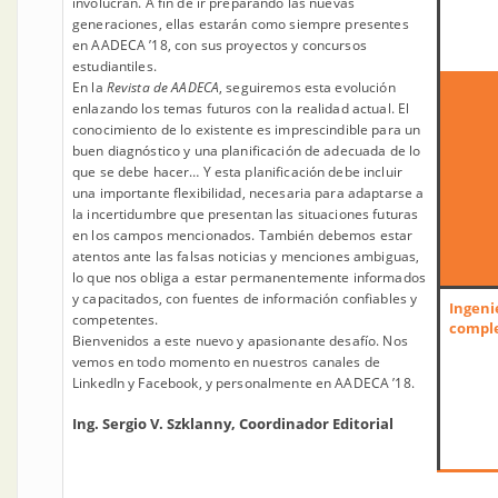
involucran. A fin de ir preparando las nuevas
generaciones, ellas estarán como siempre presentes
en AADECA ’18, con sus proyectos y concursos
estudiantiles.
En la
Revista de AADECA
, seguiremos esta evolución
enlazando los temas futuros con la realidad actual. El
conocimiento de lo existente es imprescindible para un
buen diagnóstico y una planificación de adecuada de lo
que se debe hacer… Y esta planificación debe incluir
una importante flexibilidad, necesaria para adaptarse a
la incertidumbre que presentan las situaciones futuras
en los campos mencionados. También debemos estar
atentos ante las falsas noticias y menciones ambiguas,
lo que nos obliga a estar permanentemente informados
y capacitados, con fuentes de información confiables y
Ingeni
competentes.
compl
Bienvenidos a este nuevo y apasionante desafío. Nos
vemos en todo momento en nuestros canales de
LinkedIn y Facebook, y personalmente en AADECA ’18.
Ing. Sergio V. Szklanny, Coordinador Editorial