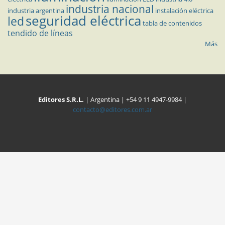
industria nacional
industria argentina
instalación eléctrica
seguridad eléctrica
led
tabla de contenidos
tendido de líneas
Más
Editores S.R.L.
| Argentina | +54 9 11 4947-9984 |
contacto@editores.com.ar