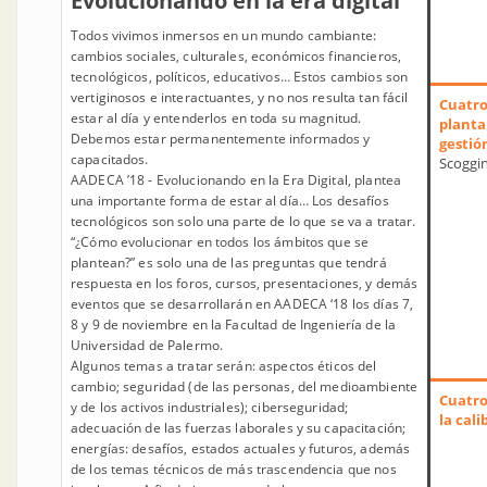
Evolucionando en la era digital
Todos vivimos inmersos en un mundo cambiante:
cambios sociales, culturales, económicos financieros,
tecnológicos, políticos, educativos… Estos cambios son
vertiginosos e interactuantes, y no nos resulta tan fácil
Cuatro
estar al día y entenderlos en toda su magnitud.
planta
Debemos estar permanentemente informados y
gestió
capacitados.
Scoggin
AADECA ’18 - Evolucionando en la Era Digital, plantea
una importante forma de estar al día… Los desafíos
tecnológicos son solo una parte de lo que se va a tratar.
“¿Cómo evolucionar en todos los ámbitos que se
plantean?” es solo una de las preguntas que tendrá
respuesta en los foros, cursos, presentaciones, y demás
eventos que se desarrollarán en AADECA ‘18 los días 7,
8 y 9 de noviembre en la Facultad de Ingeniería de la
Universidad de Palermo.
Algunos temas a tratar serán: aspectos éticos del
cambio; seguridad (de las personas, del medioambiente
Cuatro
y de los activos industriales); ciberseguridad;
la cal
adecuación de las fuerzas laborales y su capacitación;
energías: desafíos, estados actuales y futuros, además
de los temas técnicos de más trascendencia que nos