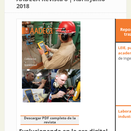
2018
Repor
tra
LEIE, p
acade
de Inge
Labora
indust
Descargar PDF completo de la
revista