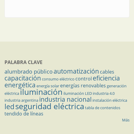
PALABRA CLAVE
automatización
alumbrado público
cables
capacitación
eficiencia
control
consumo eléctrico
energética
energías renovables
energía solar
generación
iluminación
eléctrica
iluminación LED
industria 4.0
industria nacional
industria argentina
instalación eléctrica
seguridad eléctrica
led
tabla de contenidos
tendido de líneas
Más