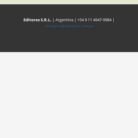
Editores S.R.L.
| Argentina | +54 9 11 4947-9984 |
contacto@editores.com.ar