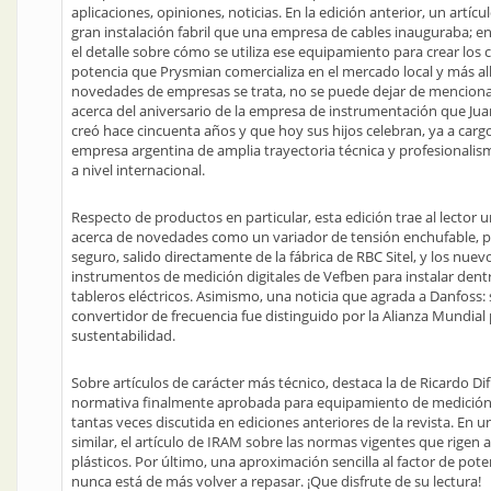
aplicaciones, opiniones, noticias. En la edición anterior, un artícu
gran instalación fabril que una empresa de cables inauguraba; en
el detalle sobre cómo se utiliza ese equipamiento para crear los c
potencia que Prysmian comercializa en el mercado local y más allá
novedades de empresas se trata, no se puede dejar de mencionar
acerca del aniversario de la empresa de instrumentación que Ju
creó hace cincuenta años y que hoy sus hijos celebran, ya a carg
empresa argentina de amplia trayectoria técnica y profesionali
a nivel internacional.
Respecto de productos en particular, esta edición trae al lector u
acerca de novedades como un variador de tensión enchufable, p
seguro, salido directamente de la fábrica de RBC Sitel, y los nuev
instrumentos de medición digitales de Vefben para instalar dent
tableros eléctricos. Asimismo, una noticia que agrada a Danfoss:
convertidor de frecuencia fue distinguido por la Alianza Mundial
sustentabilidad.
Sobre artículos de carácter más técnico, destaca la de Ricardo Difr
normativa finalmente aprobada para equipamiento de medición 
tantas veces discutida en ediciones anteriores de la revista. En u
similar, el artículo de IRAM sobre las normas vigentes que rigen a
plásticos. Por último, una aproximación sencilla al factor de pote
nunca está de más volver a repasar. ¡Que disfrute de su lectura!