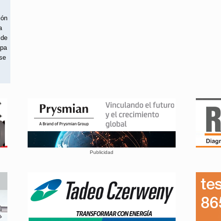
ión
a
 de
spa
 se
Publicidad