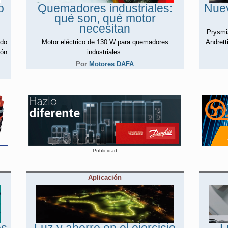
o
Quemadores industriales:
Nuev
qué son, qué motor
necesitan
Prysmi
ido
Motor eléctrico de 130 W para quemadores
Andrett
ión
industriales.
Por
Motores DAFA
Publicidad
Aplicación