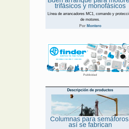
Buen arranque para motor
trifásicos y monofásicos
Línea de arrancadores MC1, comando y protecc
de motores.
Por
Montero
Publicidad
Descripción de productos
Columnas para semáforos
así se fabrican