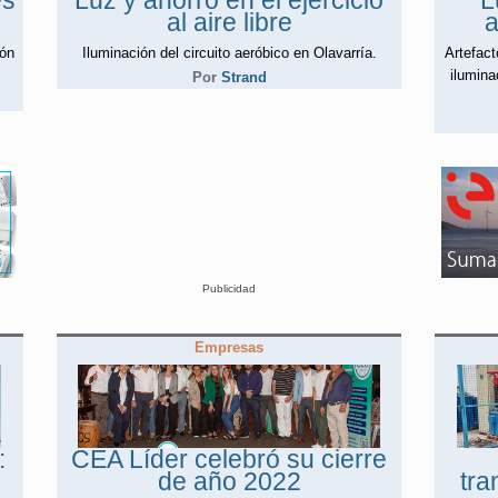
es
Luz y ahorro en el ejercicio
L
al aire libre
a
ión
Iluminación del circuito aeróbico en Olavarría.
Artefac
ilumina
Por
Strand
Publicidad
Empresas
:
CEA Líder celebró su cierre
de año 2022
tra