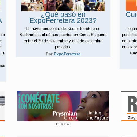
¿Qué pasó en
Cui
A
ExpoFerretera 2023?
El mayor encuentro del sector ferretero de
Llegan
nto
Sudamérica abrió sus puertas en Costa Salguero
posibili
es
entre el 29 de noviembre y el 2 de diciembre
de pirot
ar
pasados.
conexion
 la
aume
Por
ExpoFerretera
nas
Publicidad