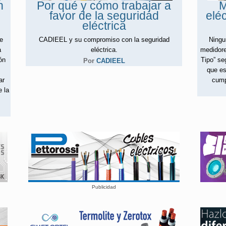
n
Por qué y cómo trabajar a
M
favor de la seguridad
eléc
eléctrica
te
CADIEEL y su compromiso con la seguridad
Ningu
a
eléctrica.
medidore
ón
Tipo” s
Por
CADIEEL
que es
ar
cump
e la
Publicidad