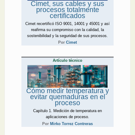
Cimet, sus cables y sus
llevará a cabo en Córdoba
procesos totalmente
los próximos 15 y 16 de
certificados
octubre.
Ricardo Berizzo, ingeniero
Cimet recertificó ISO 9001, 14001 y 45001 y así
renombrado de la UTN
reafirma su compromiso con la calidad, la
Rosario, aclara el
sostenibilidad y la seguridad de sus procesos.
panorama acerca del futuro
Por
Cimet
de la sociedad con
electricidad y los vaticinios
de Elon Musk que tanto
Artículo técnico
tanto se han difundido a
través de los medios
masivos de comunicación.
Su colega, Mirko Tórrez
Contreras, ahonda en
Cómo medir temperatura y
aspectos asociados a la
evitar quemaduras en el
temperatura y el
proceso
surgimiento de las distintas
Capítulo 1. Medición de temperatura en
escalas de medición.
aplicaciones de proceso.
Iluminación integradora,
Por
Mirko Torrez Contreras
iluminación centrada en el
ser humano... Bajo estos y