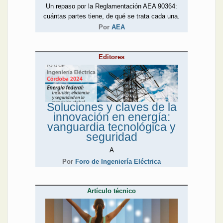
incluir el aporte del
Un repaso por la Reglamentación AEA 90364:
instalador electricista Luis
cuántas partes tiene, de qué se trata cada una.
Miravalles sobre la
Por
AEA
importancia de testear los
disyuntores domiciliarios
periódicamente.
Editores
¡Que disfrute de la lectura!
Soluciones y claves de la
innovación en energía:
vanguardia tecnológica y
seguridad
A
Por
Foro de Ingeniería Eléctrica
Artículo técnico