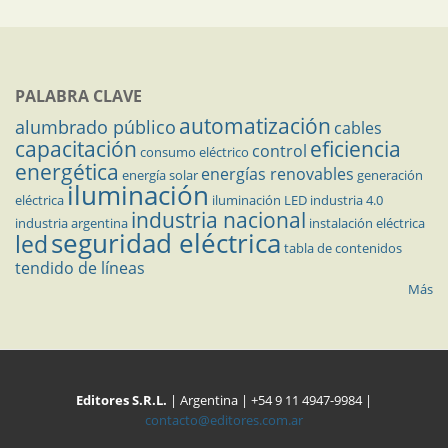
PALABRA CLAVE
automatización
alumbrado público
cables
capacitación
eficiencia
control
consumo eléctrico
energética
energías renovables
energía solar
generación
iluminación
eléctrica
iluminación LED
industria 4.0
industria nacional
industria argentina
instalación eléctrica
seguridad eléctrica
led
tabla de contenidos
tendido de líneas
Más
Editores S.R.L.
| Argentina | +54 9 11 4947-9984 |
contacto@editores.com.ar