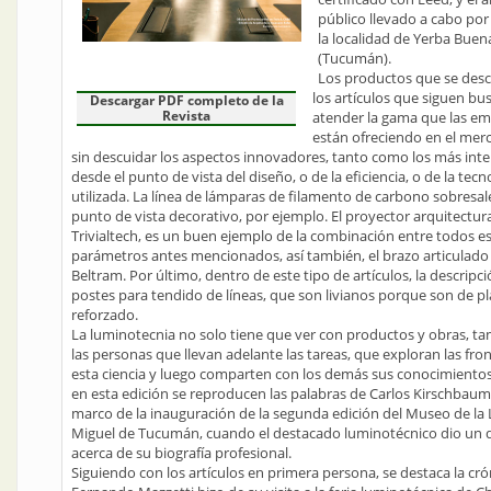
público llevado a cabo por
la localidad de Yerba Buen
(Tucumán).
Los productos que se desc
los artículos que siguen bu
Descargar PDF completo de la
Revista
atender la gama que las e
están ofreciendo en el merc
sin descuidar los aspectos innovadores, tanto como los más int
desde el punto de vista del diseño, o de la eficiencia, o de la tecn
utilizada. La línea de lámparas de filamento de carbono sobresal
punto de vista decorativo, por ejemplo. El proyector arquitectura
Trivialtech, es un buen ejemplo de la combinación entre todos e
parámetros antes mencionados, así también, el brazo articulado
Beltram. Por último, dentro de este tipo de artículos, la descripci
postes para tendido de líneas, que son livianos porque son de pl
reforzado.
La luminotecnia no solo tiene que ver con productos y obras, t
las personas que llevan adelante las tareas, que exploran las fro
esta ciencia y luego comparten con los demás sus conocimientos
en esta edición se reproducen las palabras de Carlos Kirschbaum
marco de la inauguración de la segunda edición del Museo de la 
Miguel de Tucumán, cuando el destacado luminotécnico dio un d
acerca de su biografía profesional.
Siguiendo con los artículos en primera persona, se destaca la cr