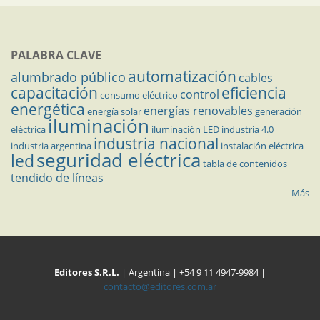
PALABRA CLAVE
automatización
alumbrado público
cables
capacitación
eficiencia
control
consumo eléctrico
energética
energías renovables
energía solar
generación
iluminación
eléctrica
iluminación LED
industria 4.0
industria nacional
industria argentina
instalación eléctrica
seguridad eléctrica
led
tabla de contenidos
tendido de líneas
Más
Editores S.R.L.
| Argentina | +54 9 11 4947-9984 |
contacto@editores.com.ar