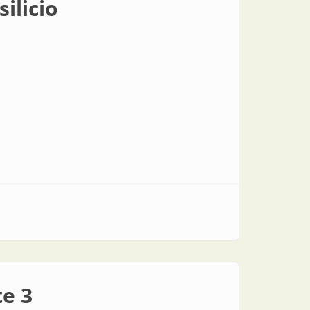
ilicio
te 3