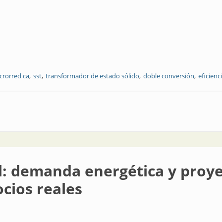
crorred ca
sst
transformador de estado sólido
doble conversión
eficienc
ua integral: redefiniendo la eficiencia térmica y eléctrica en centros de da
ial: demanda energética y proy
cios reales