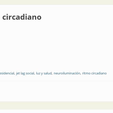
o circadiano
esidencial
jet lag social
luz y salud
neuroiluminación
ritmo circadiano