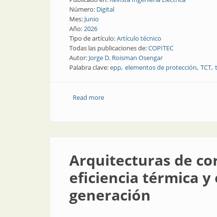
Número:
Digital
Mes:
Junio
Año:
2026
Tipo de artículo:
Artículo técnico
Todas las publicaciones de:
COPITEC
Autor:
Jorge D. Roisman Osengar
Palabra clave:
epp
elementos de protección
TCT
Read more
about El calzado y los efectos de la elec
Arquitecturas de cor
eficiencia térmica y
generación