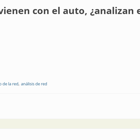
ienen con el auto, ¿analizan e
 de la red
análisis de red
auto, ¿analizan el estado de la red eléctrica?