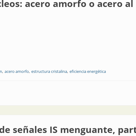
leos: acero amorfo o acero al s
ón
acero amorfo
estructura cristalina
eficiencia energética
orfo o acero al silicio
r de señales IS menguante, par