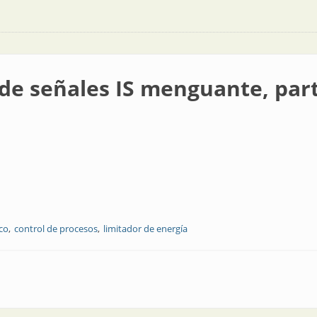
r de señales IS menguante, par
ico
control de procesos
limitador de energía
IS menguante, parte 4