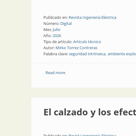
Publicado en:
Revista Ingeniería Eléctrica
Número:
Digital
Mes:
Julio
Año:
2026
Tipo de artículo:
Artículo técnico
Autor:
Mirko Torrez Contreras
Palabra clave:
seguridad intrínseca
ambiente explo
Read more
about El increíble aislador de señales 
El calzado y los efec
Publicado en:
Revista Ingeniería Eléctrica