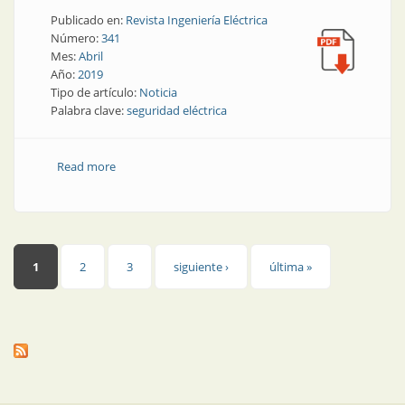
Publicado en:
Revista Ingeniería Eléctrica
Número:
341
Mes:
Abril
Año:
2019
Tipo de artículo:
Noticia
Palabra clave:
seguridad eléctrica
Read more
about Suplemento Instaladores | En Córdoba se
multa a quien contrate electricistas no habilitados
Páginas
1
2
3
siguiente ›
última »