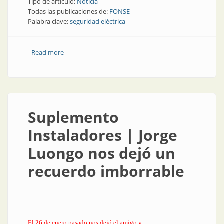
Tipo de artículo:
Noticia
Todas las publicaciones de:
FONSE
Palabra clave:
seguridad eléctrica
Read more
about Suplemento Instaladores | El reglamento
interno del FONSE
Suplemento
Instaladores | Jorge
Luongo nos dejó un
recuerdo imborrable
El 26 de enero pasado nos dejó el amigo y