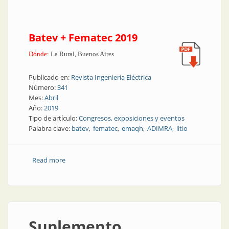
Batev + Fematec 2019
Dónde:
La Rural, Buenos Aires
Publicado en:
Revista Ingeniería Eléctrica
Número:
341
Mes:
Abril
Año:
2019
Tipo de artículo:
Congresos, exposiciones y eventos
Palabra clave:
batev
fematec
emaqh
ADIMRA
litio
Read more
about Próximos eventos
Suplemento