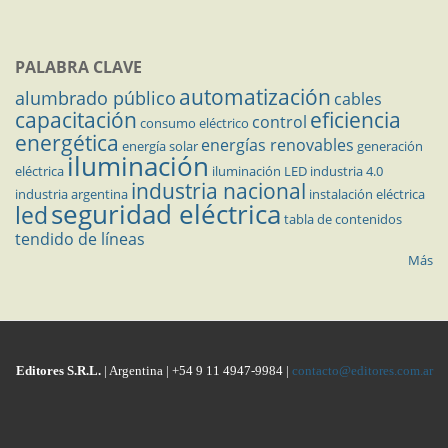
PALABRA CLAVE
automatización
alumbrado público
cables
capacitación
eficiencia
control
consumo eléctrico
energética
energías renovables
energía solar
generación
iluminación
eléctrica
iluminación LED
industria 4.0
industria nacional
industria argentina
instalación eléctrica
seguridad eléctrica
led
tabla de contenidos
tendido de líneas
Más
Editores S.R.L.
| Argentina | +54 9 11 4947-9984 |
contacto@editores.com.ar