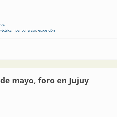
rica
léctrica
noa
congreso
exposición
siasmo y cooperación
 de mayo, foro en Jujuy