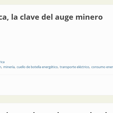
ica, la clave del auge minero
rica
n
minería
cuello de botella energético
transporte eléctrico
consumo ener
del auge minero