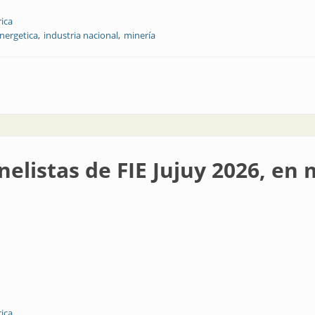
rica
energetica
industria nacional
minería
proveer a la industria minera
nelistas de FIE Jujuy 2026, en
rica