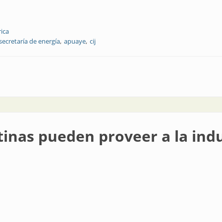
rica
secretaría de energía
apuaye
cij
o en Jujuy
inas pueden proveer a la ind