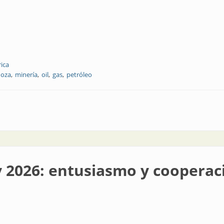
rica
oza
minería
oil
gas
petróleo
uy 2026: entusiasmo y cooperac