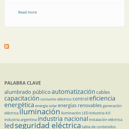
Read more
about Gestión energética desde el sistema de
automatización
PALABRA CLAVE
automatización
alumbrado público
cables
capacitación
eficiencia
control
consumo eléctrico
energética
energías renovables
energía solar
generación
iluminación
eléctrica
iluminación LED
industria 4.0
industria nacional
industria argentina
instalación eléctrica
seguridad eléctrica
led
tabla de contenidos