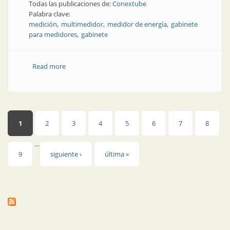
Todas las publicaciones de:
Conextube
Palabra clave:
medición
multimedidor
medidor de energía
gabinete
para medidores
gabinete
Read more
about Gabinetes de medición colectiva
Páginas
1
2
3
4
5
6
7
8
…
9
siguiente ›
última »