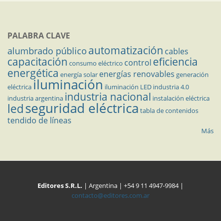
PALABRA CLAVE
automatización
alumbrado público
cables
capacitación
eficiencia
control
consumo eléctrico
energética
energías renovables
energía solar
generación
iluminación
eléctrica
iluminación LED
industria 4.0
industria nacional
industria argentina
instalación eléctrica
seguridad eléctrica
led
tabla de contenidos
tendido de líneas
Más
Editores S.R.L.
| Argentina | +54 9 11 4947-9984 |
contacto@editores.com.ar