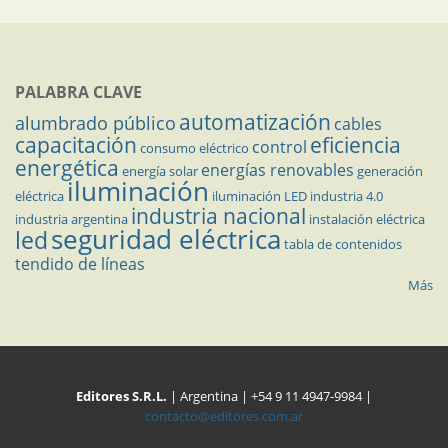
PALABRA CLAVE
automatización
alumbrado público
cables
capacitación
eficiencia
control
consumo eléctrico
energética
energías renovables
energía solar
generación
iluminación
eléctrica
iluminación LED
industria 4.0
industria nacional
industria argentina
instalación eléctrica
seguridad eléctrica
led
tabla de contenidos
tendido de líneas
Más
Editores S.R.L.
| Argentina | +54 9 11 4947-9984 |
contacto@editores.com.ar