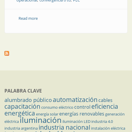
operacional
convergencia ti to
PLC
Read more
about La lucha actual para proteger los PLC y las
redes TO
PALABRA CLAVE
automatización
alumbrado público
cables
capacitación
eficiencia
control
consumo eléctrico
energética
energías renovables
energía solar
generación
iluminación
eléctrica
iluminación LED
industria 4.0
industria nacional
industria argentina
instalación eléctrica